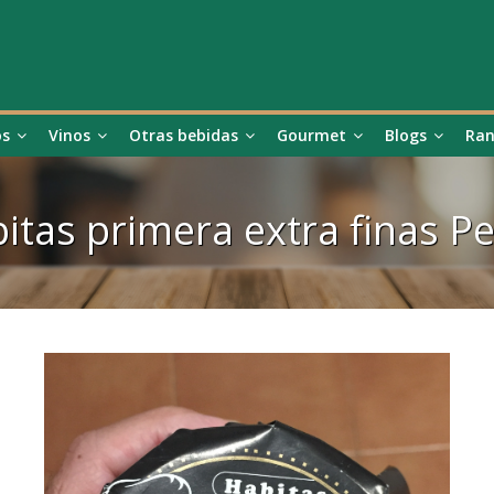
os
Vinos
Otras bebidas
Gourmet
Blogs
Ran
itas primera extra finas P