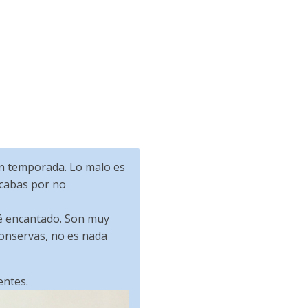
en temporada. Lo malo es
acabas por no
dé encantado. Son muy
 conservas, no es nada
entes.