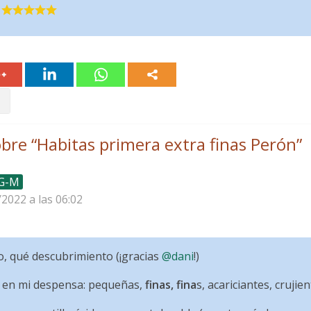
bre “
Habitas primera extra finas Perón
”
 G-M
/2022 a las 06:02
, qué descubrimiento (¡gracias
@dani
!)
r en mi despensa: pequeñas,
finas, fina
s, acariciantes, crujie