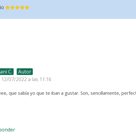
io
ani C.
Autor
l 12/07/2022 a las 11:16
, que sabía yo que te iban a gustar. Son, sencillamente, perfec
sponder