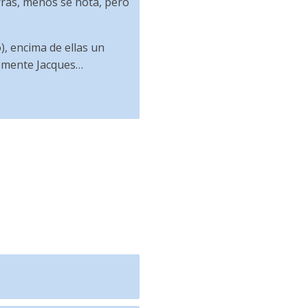
urras, menos se nota, pero
o), encima de ellas un
lemente Jacques…