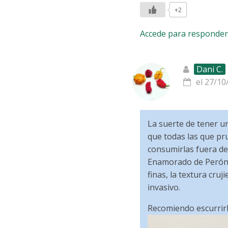
+2
Accede para responder
Dani C.
el 27/10
La suerte de tener u
que todas las que pr
consumirlas fuera d
Enamorado de Perón d
finas, la textura cru
invasivo.
Recomiendo escurrirl