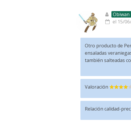
Obiwan 
el 15/06
Otro producto de Per
ensaladas veraniegas 
también salteadas co
Valoración
Relación calidad-prec