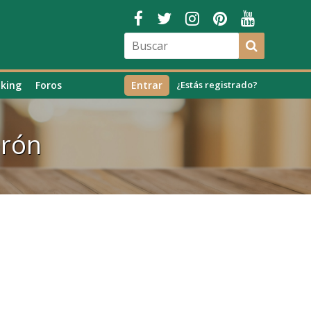
king
Foros
Entrar
¿Estás registrado?
erón