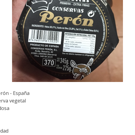
rón - España
rva vegetal
dosa
idad