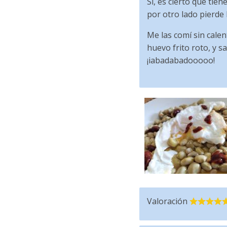
Sí, es cierto que tie
por otro lado pierde l
Me las comí sin calen
huevo frito roto, y 
¡iabadabadooooo!
Valoración