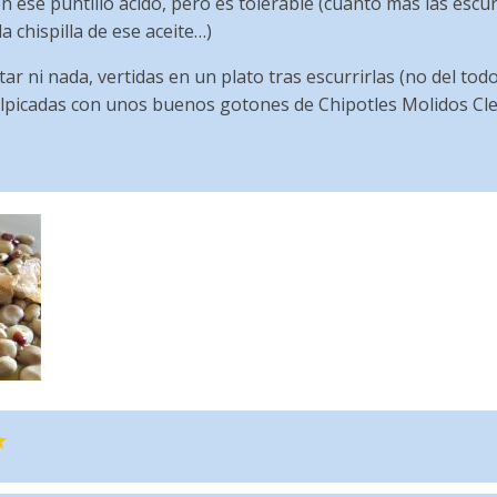
nen ese puntillo ácido, pero es tolerable (cuanto más las esc
a chispilla de ese aceite…)
tar ni nada, vertidas en un plato tras escurrirlas (no del tod
salpicadas con unos buenos gotones de Chipotles Molidos C