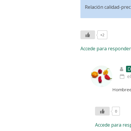
Relación calidad-prec
+2
Accede para responder
D
e
Hombreeee
0
Accede para re