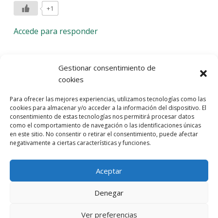
+1
Accede para responder
Deja una respuesta
Gestionar consentimiento de
cookies
Lo siento, debes estar
conectado
para publicar un
Para ofrecer las mejores experiencias, utilizamos tecnologías como las
comentario.
cookies para almacenar y/o acceder a la información del dispositivo. El
consentimiento de estas tecnologías nos permitirá procesar datos
Entra con tu red social
como el comportamiento de navegación o las identificaciones únicas
en este sitio. No consentir o retirar el consentimiento, puede afectar
He leído y acepto la
Política de Privacidad
negativamente a ciertas características y funciones.
Aceptar
Denegar
Ver preferencias