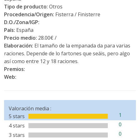
Tipo de producto:
Otros
Procedencia/Origen:
Fisterra / Finisterre
D.O./Zona/IGP:
País:
España
Precio medio:
28.00€ /
Elaboración:
El tamaño de la empanada da para varias
raciones. Depende de lo fartones que seáis, pero algo
así como entre 12 y 18 raciones.
Premios:
Web:
Valoración media :
1
5 stars
0
4 stars
0
3 stars