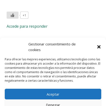
+1
Accede para responder
Deja una respuesta
Gestionar consentimiento de
cookies
Lo siento, debes estar
conectado
para publicar un
Para ofrecer las mejores experiencias, utilizamos tecnologías como las
comentario.
cookies para almacenar y/o acceder a la información del dispositivo. El
consentimiento de estas tecnologías nos permitirá procesar datos
Entra con tu red social
como el comportamiento de navegación o las identificaciones únicas
en este sitio. No consentir o retirar el consentimiento, puede afectar
He leído y acepto la
Política de Privacidad
negativamente a ciertas características y funciones.
Aceptar
Denegar