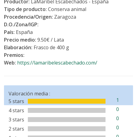
Productor:
LaMaribel Escabechados - España
Tipo de producto:
Conserva animal
Procedencia/Origen:
Zaragoza
D.O./Zona/IGP:
País:
España
Precio medio:
9.50€ / Lata
Elaboración:
Frasco de 400 g
Premios:
Web:
https://lamaribelescabechado.com/
Valoración media :
1
5 stars
0
4 stars
0
3 stars
0
2 stars
0