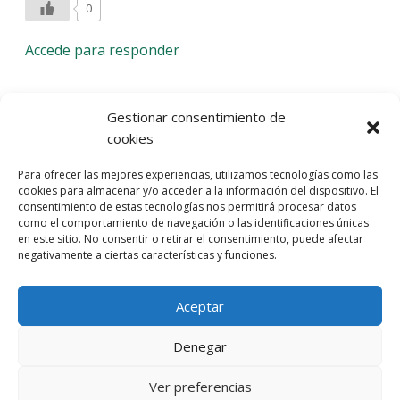
0
Accede para responder
Deja una respuesta
Gestionar consentimiento de
cookies
Lo siento, debes estar
conectado
para publicar un
Para ofrecer las mejores experiencias, utilizamos tecnologías como las
comentario.
cookies para almacenar y/o acceder a la información del dispositivo. El
consentimiento de estas tecnologías nos permitirá procesar datos
Entra con tu red social
como el comportamiento de navegación o las identificaciones únicas
en este sitio. No consentir o retirar el consentimiento, puede afectar
He leído y acepto la
Política de Privacidad
negativamente a ciertas características y funciones.
Aceptar
Denegar
Ver preferencias