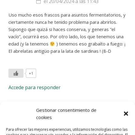
el 20/04/2024 a las 11:43
Uso mucho esos frascos para asuntos fermentatorios, y
ciertamente nunca he tenido problema para abrirlos.
Supongo que quizá si haces conserva, y generas “el
vacío”, ocurrirá eso. Por otro lado, los que tenemos una
edad (y la tenemos
) tenemos eso grabaíto a fuego: ¡
El abrelatas antigüo para la lata de sardinas ! (8-D
+1
Accede para responder
Deja una respuesta
Gestionar consentimiento de
cookies
Lo siento, debes estar
conectado
para publicar un
Para ofrecer las mejores experiencias, utilizamos tecnologías como las
comentario.
cookies para almacenar y/o acceder a la información del dispositivo. El