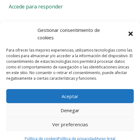
Accede para responder
Deja una respuesta
Gestionar consentimiento de
cookies
Lo siento, debes estar
conectado
para publicar un
Para ofrecer las mejores experiencias, utilizamos tecnologías como las
comentario.
cookies para almacenar y/o acceder a la información del dispositivo. El
consentimiento de estas tecnologías nos permitirá procesar datos
Entra con tu red social
como el comportamiento de navegación o las identificaciones únicas
en este sitio. No consentir o retirar el consentimiento, puede afectar
He leído y acepto la
Política de Privacidad
negativamente a ciertas características y funciones.
Aceptar
Denegar
Ver preferencias
© 2026 Gaudaru -
Aviso legal
-
Política de privacidad
-
Política de
cookies
-
Marquistas Estudio Creativo
Política de cookies
Política de privacidad
Aviso legal