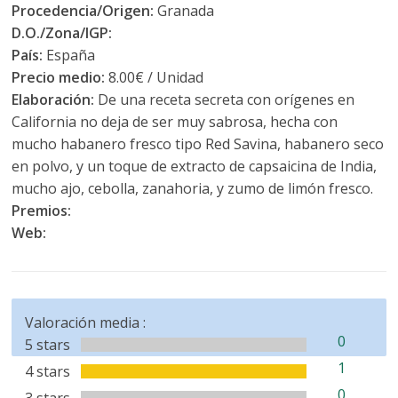
Procedencia/Origen:
Granada
D.O./Zona/IGP:
País:
España
Precio medio:
8.00€ / Unidad
Elaboración:
De una receta secreta con orígenes en
California no deja de ser muy sabrosa, hecha con
mucho habanero fresco tipo Red Savina, habanero seco
en polvo, y un toque de extracto de capsaicina de India,
mucho ajo, cebolla, zanahoria, y zumo de limón fresco.
Premios:
Web:
Valoración media :
0
5 stars
1
4 stars
0