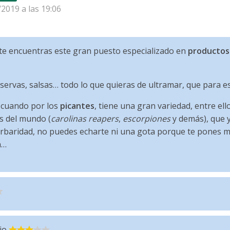
/2019 a las 19:06
 te encuentras este gran puesto especializado en
productos
nservas, salsas… todo lo que quieras de ultramar, que para 
n cuando por los
picantes
, tiene una gran variedad, entre el
s del mundo (
carolinas reapers
,
escorpiones
y demás), que 
rbaridad, no puedes echarte ni una gota porque te pones m
a…
io