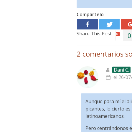
Compártelo
Share This Post:
0
2 comentarios so
Dani C.
el 26/07
Aunque para mí el al
picantes, lo cierto e
latinoamericanos.
Pero centrándonos en