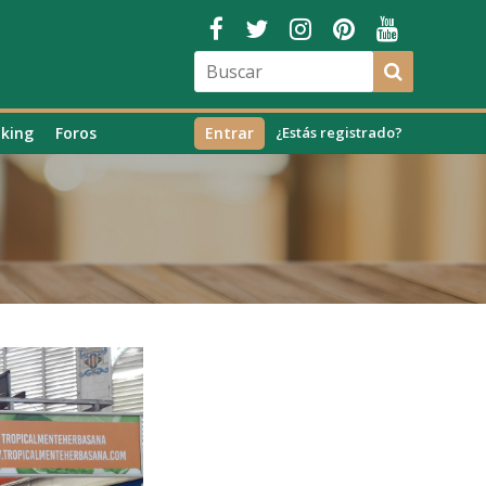
king
Foros
Entrar
¿Estás registrado?