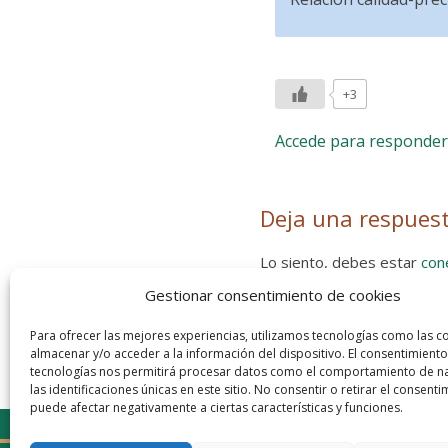
+3
Accede para responder
Deja una respues
Lo siento, debes estar
con
Gestionar consentimiento de cookies
Entra con tu red social
He leído y acepto la
Política de
Para ofrecer las mejores experiencias, utilizamos tecnologías como las c
almacenar y/o acceder a la información del dispositivo. El consentimiento
tecnologías nos permitirá procesar datos como el comportamiento de n
las identificaciones únicas en este sitio. No consentir o retirar el consenti
puede afectar negativamente a ciertas características y funciones.