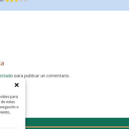
ta
ectado
para publicar un comentario.
 Privacidad
ookies para
 de estas
avegación o
miento,