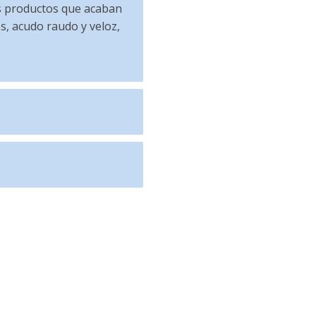
os productos que acaban
s, acudo raudo y veloz,