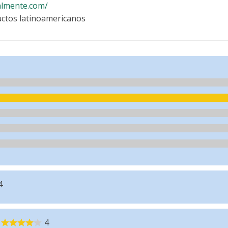
almente.com/
ctos latinoamericanos
4
4