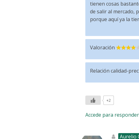
tienen cosas bastant
de salir al mercado, 
porque aquí ya la tie
Valoración
Relación calidad-prec
+2
Accede para responder
Aurelio