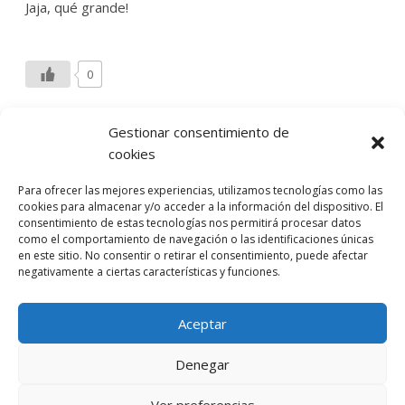
Jaja, qué grande!
0
Accede para responder
Gestionar consentimiento de
cookies
Deja una respuesta
Para ofrecer las mejores experiencias, utilizamos tecnologías como las
cookies para almacenar y/o acceder a la información del dispositivo. El
consentimiento de estas tecnologías nos permitirá procesar datos
Lo siento, debes estar
conectado
para publicar un
como el comportamiento de navegación o las identificaciones únicas
comentario.
en este sitio. No consentir o retirar el consentimiento, puede afectar
negativamente a ciertas características y funciones.
Entra con tu red social
He leído y acepto la
Política de Privacidad
Aceptar
Denegar
Ver preferencias