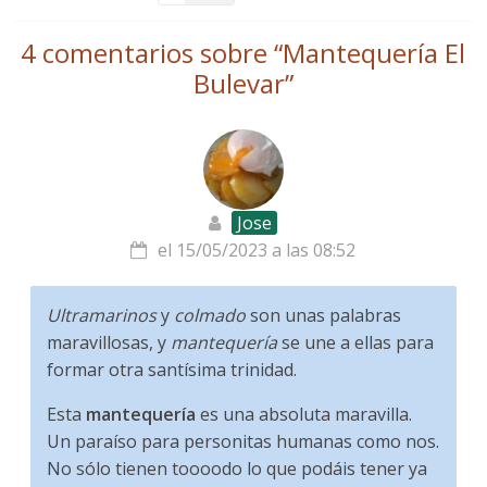
4 comentarios sobre “
Mantequería El
Bulevar
”
Jose
el 15/05/2023 a las 08:52
Ultramarinos
y
colmado
son unas palabras
maravillosas, y
mantequería
se une a ellas para
formar otra santísima trinidad.
Esta
mantequería
es una absoluta maravilla.
Un paraíso para personitas humanas como nos.
No sólo tienen toooodo lo que podáis tener ya