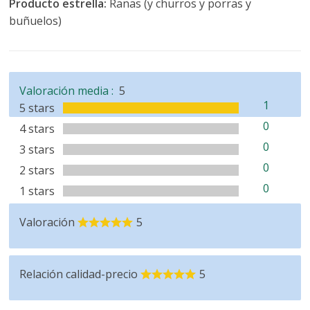
Producto estrella:
Ranas (y churros y porras y
buñuelos)
Valoración media :
5
1
5 stars
0
4 stars
0
3 stars
0
2 stars
0
1 stars
Valoración
5
Relación calidad-precio
5