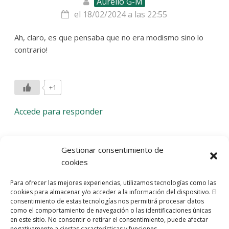
Aurelio G-M
el 18/02/2024 a las 22:55
Ah, claro, es que pensaba que no era modismo sino lo
contrario!
+1
Accede para responder
Deja una respuesta
Gestionar consentimiento de
cookies
Lo siento, debes estar
conectado
para publicar un
Para ofrecer las mejores experiencias, utilizamos tecnologías como las
comentario.
cookies para almacenar y/o acceder a la información del dispositivo. El
consentimiento de estas tecnologías nos permitirá procesar datos
Entra con tu red social
como el comportamiento de navegación o las identificaciones únicas
en este sitio. No consentir o retirar el consentimiento, puede afectar
He leído y acepto la
Política de Privacidad
negativamente a ciertas características y funciones.