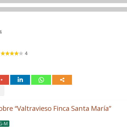
4
4
obre “
Valtravieso Finca Santa María
”
 G-M