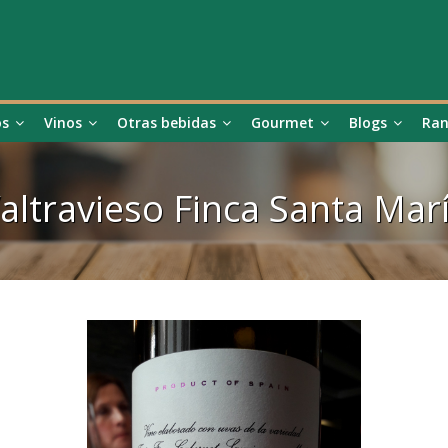
os
Vinos
Otras bebidas
Gourmet
Blogs
Ran
altravieso Finca Santa Mar