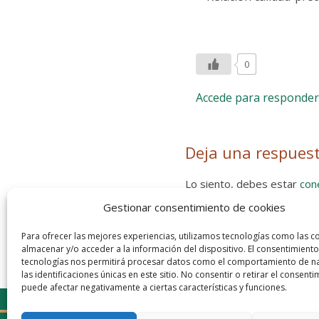
0
Accede para responder
Deja una respues
Lo siento, debes estar
con
Gestionar consentimiento de cookies
Entra con tu red social
He leído y acepto la
Política de
Para ofrecer las mejores experiencias, utilizamos tecnologías como las c
almacenar y/o acceder a la información del dispositivo. El consentimiento
tecnologías nos permitirá procesar datos como el comportamiento de n
las identificaciones únicas en este sitio. No consentir o retirar el consenti
puede afectar negativamente a ciertas características y funciones.