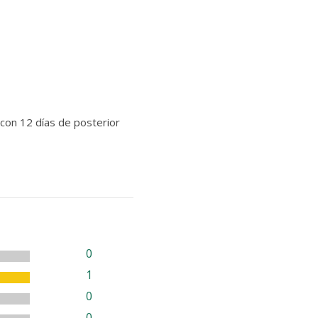
con 12 días de posterior
0
1
0
0