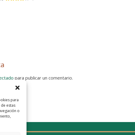
ta
ectado
para publicar un comentario.
 Privacidad
ookies para
 de estas
avegación o
miento,