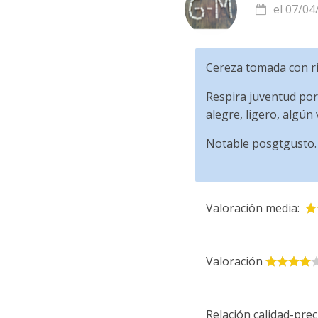
el 07/04
Cereza tomada con ri
Respira juventud por 
alegre, ligero, algún
Notable posgtgusto.
Valoración media:
Valoración
Relación calidad-prec