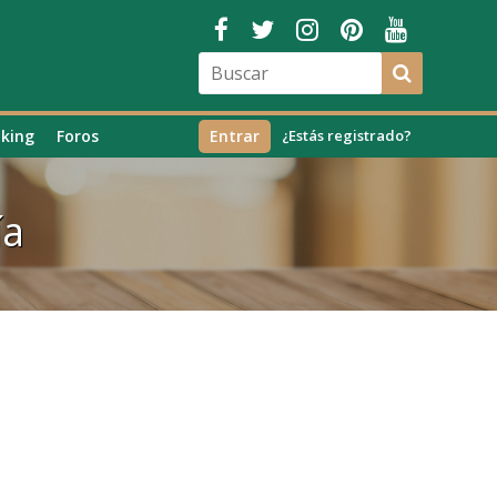
king
Foros
Entrar
¿Estás registrado?
ía