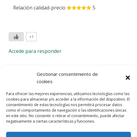
Relación calidad-precio
5
+1
Accede para responder
Deja una respuesta
Gestionar consentimiento de
cookies
Lo siento, debes estar
conectado
para publicar un
Para ofrecer las mejores experiencias, utilizamos tecnologías como las
comentario.
cookies para almacenar y/o acceder a la información del dispositivo. El
consentimiento de estas tecnologías nos permitirá procesar datos
Entra con tu red social
como el comportamiento de navegación o las identificaciones únicas
en este sitio. No consentir o retirar el consentimiento, puede afectar
He leído y acepto la
Política de Privacidad
negativamente a ciertas características y funciones.