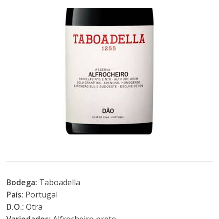
Bodega:
Taboadella
País:
Portugal
D.O.:
Otra