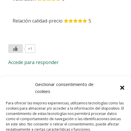
Relación calidad-precio
5
+1
Accede para responder
Deja una respuesta
Gestionar consentimiento de
cookies
Lo siento, debes estar
conectado
para publicar un
Para ofrecer las mejores experiencias, utilizamos tecnologías como las
comentario.
cookies para almacenar y/o acceder a la información del dispositivo. El
consentimiento de estas tecnologías nos permitirá procesar datos
Entra con tu red social
como el comportamiento de navegación o las identificaciones únicas
en este sitio. No consentir o retirar el consentimiento, puede afectar
He leído y acepto la
Política de Privacidad
negativamente a ciertas características y funciones.