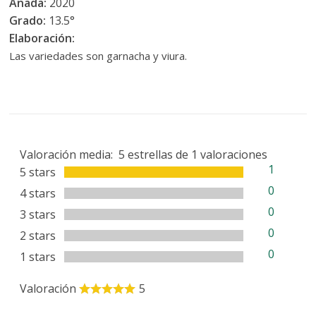
Añada:
2020
Grado:
13.5°
Elaboración:
Las variedades son garnacha y viura.
Valoración media:
5
estrellas de
1
valoraciones
1
5 stars
0
4 stars
0
3 stars
0
2 stars
0
1 stars
Valoración
5