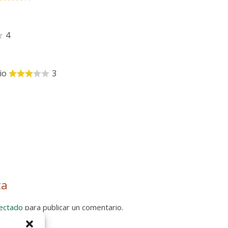
4
io
3
ta
ectado
para publicar un comentario.