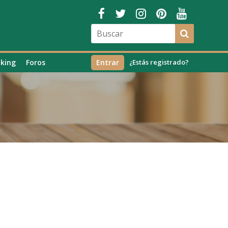
king
Foros
Entrar
¿Estás registrado?