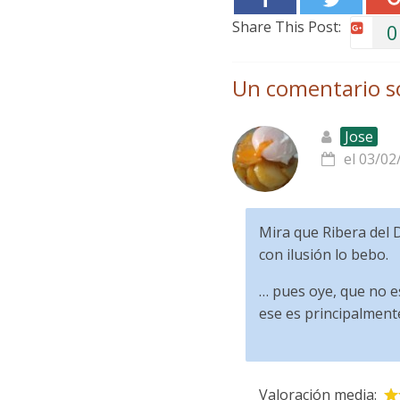
Share This Post:
0
Un comentario s
Jose
el 03/02
Mira que Ribera del D
con ilusión lo bebo.
… pues oye, que no es
ese es principalment
Valoración media: