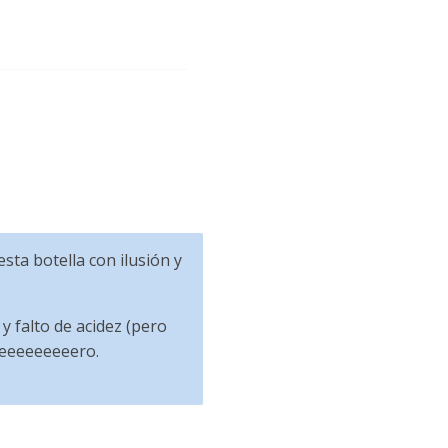
sta botella con ilusión y
y falto de acidez (pero
heeeeeeeeero.