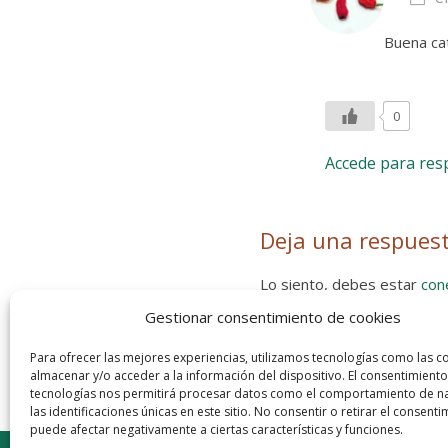
Buena cat
0
Accede para re
Deja una respues
Lo siento, debes estar
con
Gestionar consentimiento de cookies
Entra con tu red social
He leído y acepto la
Política de
Para ofrecer las mejores experiencias, utilizamos tecnologías como las c
almacenar y/o acceder a la información del dispositivo. El consentimiento
tecnologías nos permitirá procesar datos como el comportamiento de n
las identificaciones únicas en este sitio. No consentir o retirar el consenti
puede afectar negativamente a ciertas características y funciones.