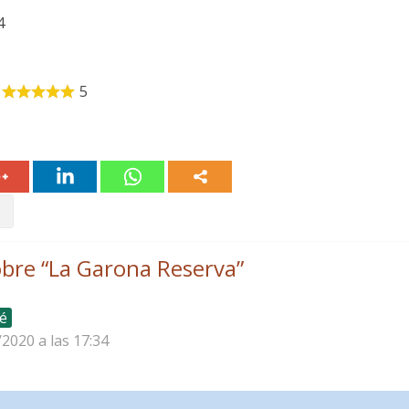
4
5
bre “
La Garona Reserva
”
é
/2020 a las 17:34