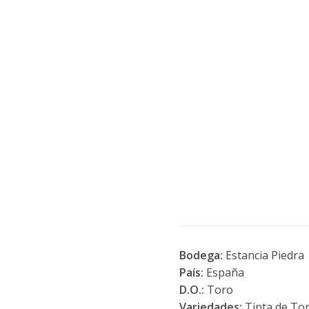
Bodega:
Estancia Piedra
País:
España
D.O.:
Toro
Variedades:
Tinta de To