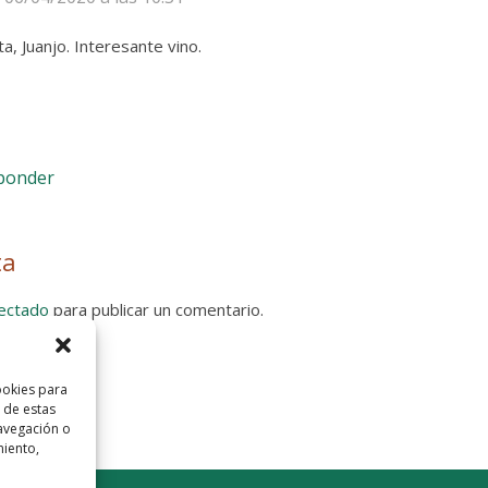
a, Juanjo. Interesante vino.
sponder
ta
ectado
para publicar un comentario.
 Privacidad
ookies para
 de estas
avegación o
miento,