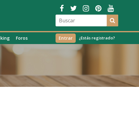
king
Foros
Entrar
¿Estás registrado?