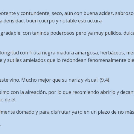
otente y contundente, seco, aún con buena acidez, sabroso
a densidad, buen cuerpo y notable estructura.
agradable, con taninos poderosos pero ya muy pulidos, dulc
le longitud con fruta negra madura amargosa, herbáceos, me
e y sutiles amielados que lo redondean fenomenalmente bie
este vino. Mucho mejor que su nariz y visual. (9,4)
mo con la aireación, por lo que recomiendo abrirlo y decan
o de él.
lmente domado y para disfrutar ya (o en un plazo de no más 
.