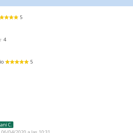
5
4
io
5
ani C.
l 06/04/2020 a las 10:31