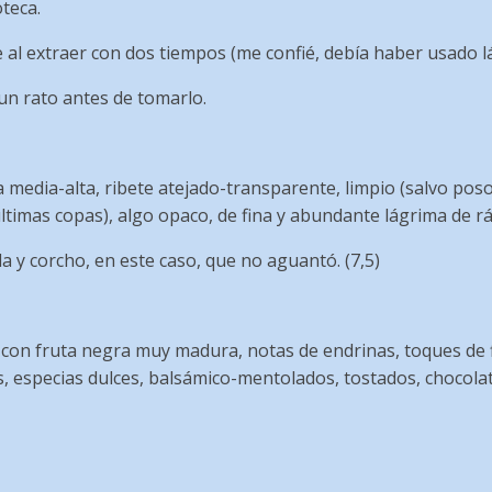
teca.
al extraer con dos tiempos (me confié, debía haber usado l
un rato antes de tomarlo.
 media-alta, ribete atejado-transparente, limpio (salvo posos 
 últimas copas), algo opaco, de fina y abundante lágrima de rá
a y corcho, en este caso, que no aguantó. (7,5)
con fruta negra muy madura, notas de endrinas, toques de f
s, especias dulces, balsámico-mentolados, tostados, chocola