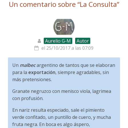
Un comentario sobre “
La Consulta
”
Aurelio G-M
Autor
el 25/10/2017 a las 07:09
Un
malbec
argentino de tantos que se elaboran
para la
exportación
, siempre agradables, sin
más pretensiones.
Granate negruzco con menisco viola, lagrimea
con profusión.
En nariz resulta especiado, sale el pimiento
verde confitado, un puntillo de cuero, y mucha
fruta negra. En boca es algo áspero,