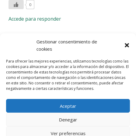
0
Accede para responder
Deja una respuesta
Gestionar consentimiento de
cookies
Lo siento, debes estar
conectado
para publicar un
Para ofrecer las mejores experiencias, utilizamos tecnologías como las
comentario.
cookies para almacenar y/o acceder a la información del dispositivo. El
consentimiento de estas tecnologías nos permitirá procesar datos
Entra con tu red social
como el comportamiento de navegación o las identificaciones únicas
en este sitio. No consentir o retirar el consentimiento, puede afectar
He leído y acepto la
Política de Privacidad
negativamente a ciertas características y funciones.
Aceptar
Denegar
Ver preferencias