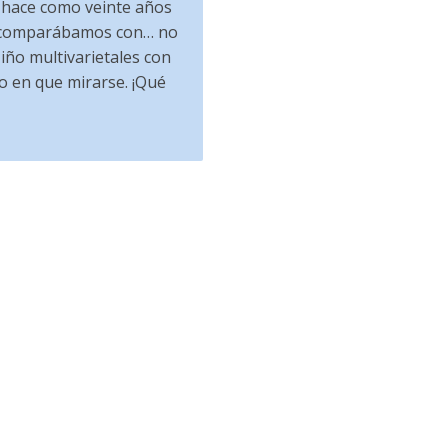
o hace como veinte años
os comparábamos con… no
iño multivarietales con
ejo en que mirarse. ¡Qué