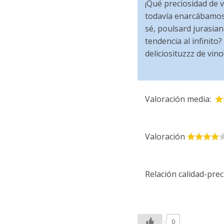
¡Qué preciosidad de v
todavía enarcábamos 
sé, poulsard jurasia
tendencia al infinito?
deliciosituzzz de vino
Valoración media:
Valoración
Relación calidad-prec
0