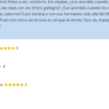
ino! Amos a ver, vosotros, los viejales, ¿sus acordáis cuand
las cejas con los tintos gallegos? ¿Sus acordáis cuando l
na, cabernet franc loirana o con sus hermanos más allá del M
 Pues con vinos así la cosa es tal que al verrés: Son, es, esp
!
5
4
io
5