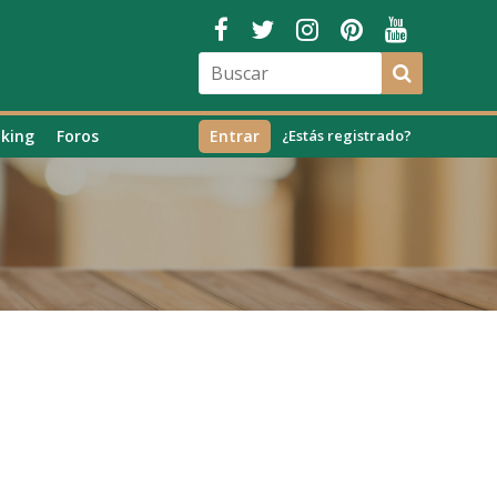
king
Foros
Entrar
¿Estás registrado?