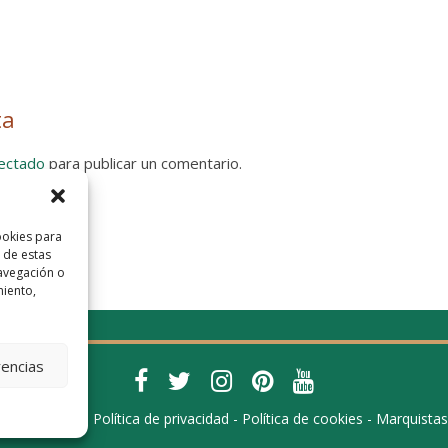
ta
ectado
para publicar un comentario.
 Privacidad
ookies para
 de estas
avegación o
miento,
rencias
 -
Aviso legal
-
Política de privacidad
-
Política de cookies
-
Marquistas