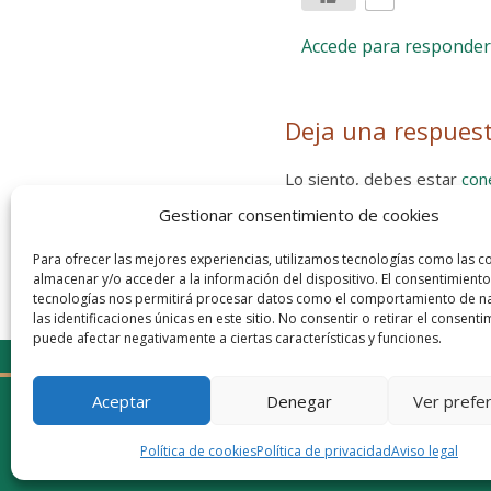
Accede para responder
Deja una respues
Lo siento, debes estar
con
Gestionar consentimiento de cookies
Entra con tu red social
He leído y acepto la
Política de
Para ofrecer las mejores experiencias, utilizamos tecnologías como las c
almacenar y/o acceder a la información del dispositivo. El consentimiento
tecnologías nos permitirá procesar datos como el comportamiento de n
las identificaciones únicas en este sitio. No consentir o retirar el consenti
puede afectar negativamente a ciertas características y funciones.
Aceptar
Denegar
Ver prefe
Política de cookies
Política de privacidad
Aviso legal
© 2026 Gaudaru