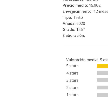
Precio medio:
15.90€
Envejecimiento:
12 meses
Tipo:
Tinto
Añada:
2020
Grado:
12.5°
Elaboración:
Valoración media:
5
es
5 stars
4 stars
3 stars
2 stars
1 stars