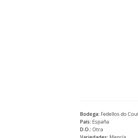
Bodega:
Fedellos do Cou
País:
España
D.O.:
Otra
Variedades:
Mencía