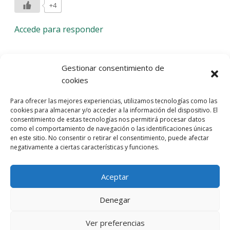
+4
Accede para responder
Deja una respuesta
Gestionar consentimiento de
cookies
Lo siento, debes estar
conectado
para publicar un
Para ofrecer las mejores experiencias, utilizamos tecnologías como las
comentario.
cookies para almacenar y/o acceder a la información del dispositivo. El
consentimiento de estas tecnologías nos permitirá procesar datos
Entra con tu red social
como el comportamiento de navegación o las identificaciones únicas
en este sitio. No consentir o retirar el consentimiento, puede afectar
He leído y acepto la
Política de Privacidad
negativamente a ciertas características y funciones.
Aceptar
Denegar
Ver preferencias