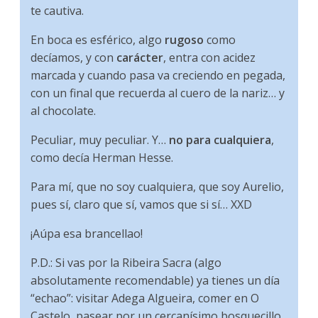
te cautiva.
En boca es esférico, algo
rugoso
como
decíamos, y con
carácter
, entra con acidez
marcada y cuando pasa va creciendo en pegada,
con un final que recuerda al cuero de la nariz… y
al chocolate.
Peculiar, muy peculiar. Y…
no para cualquiera
,
como decía Herman Hesse.
Para mí, que no soy cualquiera, que soy Aurelio,
pues sí, claro que sí, vamos que si sí… XXD
¡Aúpa esa brancellao!
P.D.: Si vas por la Ribeira Sacra (algo
absolutamente recomendable) ya tienes un día
“echao”: visitar Adega Algueira, comer en O
Castelo, pasear por un cercanísimo bosquecillo