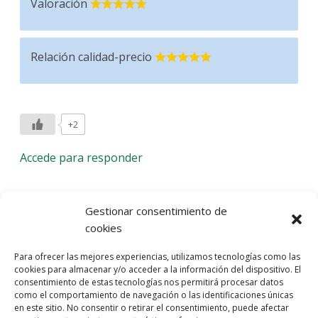
Valoración
Relación calidad-precio
+2
Accede para responder
Deja una respuesta
Gestionar consentimiento de
cookies
Lo siento, debes estar
conectado
para publicar un
Para ofrecer las mejores experiencias, utilizamos tecnologías como las
comentario.
cookies para almacenar y/o acceder a la información del dispositivo. El
consentimiento de estas tecnologías nos permitirá procesar datos
Entra con tu red social
como el comportamiento de navegación o las identificaciones únicas
en este sitio. No consentir o retirar el consentimiento, puede afectar
He leído y acepto la
Política de Privacidad