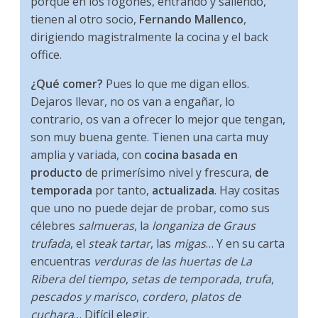
porque en los fogones, entrando y saliendo,
tienen al otro socio,
Fernando Mallenco
,
dirigiendo magistralmente la cocina y el back
office.
¿Qué comer?
Pues lo que me digan ellos.
Dejaros llevar, no os van a engañar, lo
contrario, os van a ofrecer lo mejor que tengan,
son muy buena gente. Tienen una carta muy
amplia y variada, con
cocina basada en
producto
de primerísimo nivel y frescura,
de
temporada
por tanto,
actualizada
. Hay cositas
que uno no puede dejar de probar, como sus
célebres
salmueras
, la
longaniza de Graus
trufada
, el
steak tartar
, las
migas
… Y en su carta
encuentras
verduras de las huertas de La
Ribera del tiempo
,
setas de temporada
,
trufa
,
pescados y marisco
,
cordero
,
platos de
cuchara
… Difícil elegir.