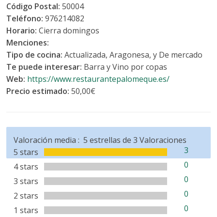
Código Postal:
50004
Teléfono:
976214082
Horario:
Cierra domingos
Menciones:
Tipo de cocina:
Actualizada, Aragonesa, y De mercado
Te puede interesar:
Barra y Vino por copas
Web:
https://www.restaurantepalomeque.es/
Precio estimado:
50,00€
Valoración media :
5
estrellas de
3
Valoraciones
3
5 stars
0
4 stars
0
3 stars
0
2 stars
0
1 stars