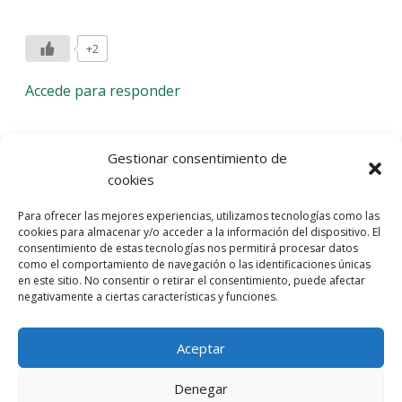
+2
Accede para responder
Deja una respuesta
Gestionar consentimiento de
cookies
Lo siento, debes estar
conectado
para publicar un
Para ofrecer las mejores experiencias, utilizamos tecnologías como las
comentario.
cookies para almacenar y/o acceder a la información del dispositivo. El
consentimiento de estas tecnologías nos permitirá procesar datos
Entra con tu red social
como el comportamiento de navegación o las identificaciones únicas
en este sitio. No consentir o retirar el consentimiento, puede afectar
He leído y acepto la
Política de Privacidad
negativamente a ciertas características y funciones.
Aceptar
Denegar