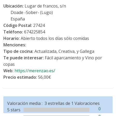
Ubicación:
Lugar de francos, s/n
Doade -Sober- (Lugo)
España
Código Postal:
27424
Teléfono:
674225854
Horario:
Abierto todos los días sólo comidas
Menciones:
Tipo de cocina:
Actualizada, Creativa, y Gallega
Te puede interesar:
Fácil aparcamiento y Vino por
copas
Web:
https://merenzao.es/
Precio estimado:
56,00€
Valoración media :
3
estrellas de
1
Valoraciones
0
5 stars