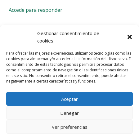
Accede para responder
Deja una respuesta
Gestionar consentimiento de
cookies
Lo siento, debes estar
conectado
para publicar un
Para ofrecer las mejores experiencias, utilizamos tecnologías como las
comentario.
cookies para almacenar y/o acceder a la información del dispositivo. El
consentimiento de estas tecnologías nos permitirá procesar datos
Entra con tu red social
como el comportamiento de navegación o las identificaciones únicas
en este sitio. No consentir o retirar el consentimiento, puede afectar
He leído y acepto la
Política de Privacidad
negativamente a ciertas características y funciones.
Aceptar
Denegar
Ver preferencias
© 2026 Gaudaru -
Aviso legal
-
Política de privacidad
-
Política de