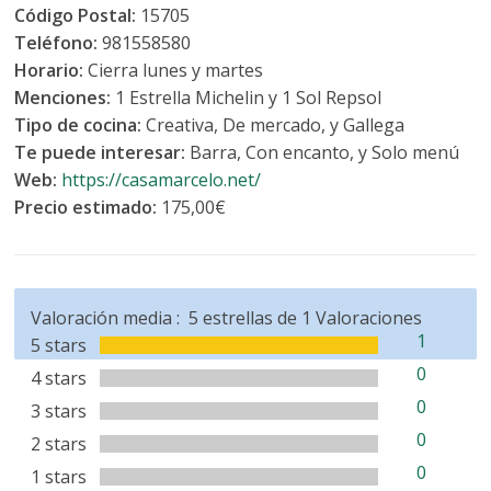
Código Postal:
15705
Teléfono:
981558580
Horario:
Cierra lunes y martes
Menciones:
1 Estrella Michelin y 1 Sol Repsol
Tipo de cocina:
Creativa, De mercado, y Gallega
Te puede interesar:
Barra, Con encanto, y Solo menú
Web:
https://casamarcelo.net/
Precio estimado:
175,00€
Valoración media :
5
estrellas de
1
Valoraciones
1
5 stars
0
4 stars
0
3 stars
0
2 stars
0
1 stars