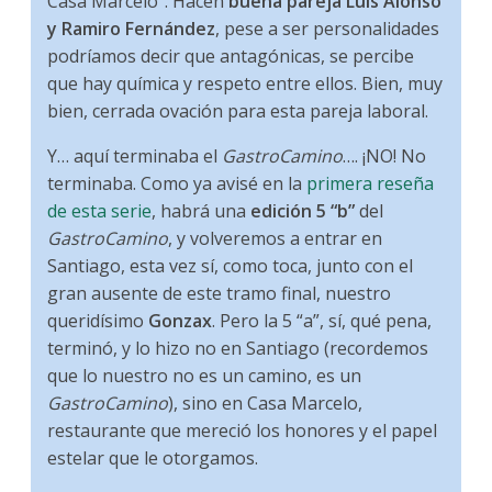
Casa Marcelo”. Hacen
buena pareja Luis Alonso
y Ramiro Fernández
, pese a ser personalidades
podríamos decir que antagónicas, se percibe
que hay química y respeto entre ellos. Bien, muy
bien, cerrada ovación para esta pareja laboral.
Y… aquí terminaba el
GastroCamino
…. ¡NO! No
terminaba. Como ya avisé en la
primera reseña
de esta serie
, habrá una
edición 5 “b”
del
GastroCamino
, y volveremos a entrar en
Santiago, esta vez sí, como toca, junto con el
gran ausente de este tramo final, nuestro
queridísimo
Gonzax
. Pero la 5 “a”, sí, qué pena,
terminó, y lo hizo no en Santiago (recordemos
que lo nuestro no es un camino, es un
GastroCamino
), sino en Casa Marcelo,
restaurante que mereció los honores y el papel
estelar que le otorgamos.