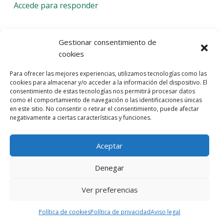
Accede para responder
Deja una respuesta
Gestionar consentimiento de
cookies
Lo siento, debes estar
conectado
para publicar un
Para ofrecer las mejores experiencias, utilizamos tecnologías como las
comentario.
cookies para almacenar y/o acceder a la información del dispositivo. El
consentimiento de estas tecnologías nos permitirá procesar datos
Entra con tu red social
como el comportamiento de navegación o las identificaciones únicas
en este sitio. No consentir o retirar el consentimiento, puede afectar
He leído y acepto la
Política de Privacidad
negativamente a ciertas características y funciones.
Aceptar
Denegar
Ver preferencias
© 2026 Gaudaru -
Aviso legal
-
Política de privacidad
-
Política de
cookies
-
Marquistas Estudio Creativo
Política de cookies
Política de privacidad
Aviso legal