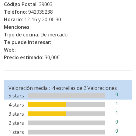
Código Postal:
39003
Teléfono:
942035238
Horario:
12-16 y 20-00.30
Menciones:
Tipo de cocina:
De mercado
Te puede interesar:
Web:
Precio estimado:
30,00€
Valoración media :
4
estrellas de
2
Valoraciones
0
5 stars
1
4 stars
1
3 stars
0
2 stars
0
1 stars