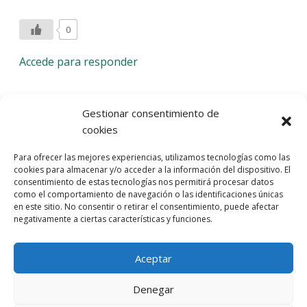
0
Accede para responder
Deja una respuesta
Gestionar consentimiento de
cookies
Lo siento, debes estar
conectado
para publicar un
Para ofrecer las mejores experiencias, utilizamos tecnologías como las
comentario.
cookies para almacenar y/o acceder a la información del dispositivo. El
consentimiento de estas tecnologías nos permitirá procesar datos
Entra con tu red social
como el comportamiento de navegación o las identificaciones únicas
en este sitio. No consentir o retirar el consentimiento, puede afectar
He leído y acepto la
Política de Privacidad
negativamente a ciertas características y funciones.
Aceptar
Denegar