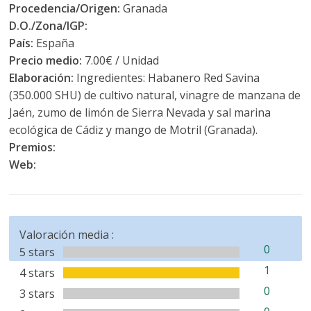
Procedencia/Origen:
Granada
D.O./Zona/IGP:
País:
España
Precio medio:
7.00€ / Unidad
Elaboración:
Ingredientes: Habanero Red Savina
(350.000 SHU) de cultivo natural, vinagre de manzana de
Jaén, zumo de limón de Sierra Nevada y sal marina
ecológica de Cádiz y mango de Motril (Granada).
Premios:
Web:
Valoración media :
0
5 stars
1
4 stars
0
3 stars