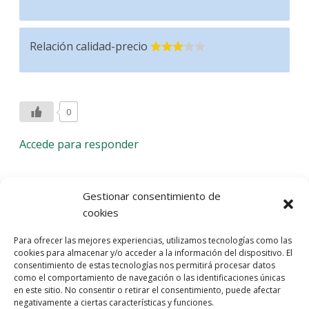
Relación calidad-precio
0
Accede para responder
Deja una respuesta
Gestionar consentimiento de
cookies
Lo siento, debes estar
conectado
para publicar un
Para ofrecer las mejores experiencias, utilizamos tecnologías como las
comentario.
cookies para almacenar y/o acceder a la información del dispositivo. El
consentimiento de estas tecnologías nos permitirá procesar datos
Entra con tu red social
como el comportamiento de navegación o las identificaciones únicas
en este sitio. No consentir o retirar el consentimiento, puede afectar
He leído y acepto la
Política de Privacidad
negativamente a ciertas características y funciones.