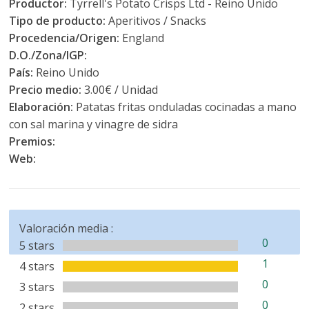
Productor:
Tyrrell's Potato Crisps Ltd - Reino Unido
Tipo de producto:
Aperitivos / Snacks
Procedencia/Origen:
England
D.O./Zona/IGP:
País:
Reino Unido
Precio medio:
3.00€ / Unidad
Elaboración:
Patatas fritas onduladas cocinadas a mano
con sal marina y vinagre de sidra
Premios:
Web:
Valoración media :
0
5 stars
1
4 stars
0
3 stars
0
2 stars