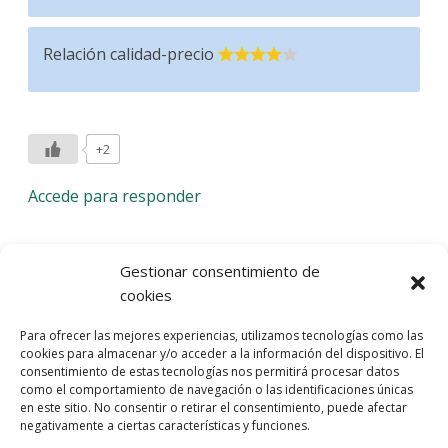
Relación calidad-precio
+2
Accede para responder
Deja una respuesta
Gestionar consentimiento de
cookies
Lo siento, debes estar
conectado
para publicar un
Para ofrecer las mejores experiencias, utilizamos tecnologías como las
comentario.
cookies para almacenar y/o acceder a la información del dispositivo. El
consentimiento de estas tecnologías nos permitirá procesar datos
Entra con tu red social
como el comportamiento de navegación o las identificaciones únicas
en este sitio. No consentir o retirar el consentimiento, puede afectar
He leído y acepto la
Política de Privacidad
negativamente a ciertas características y funciones.