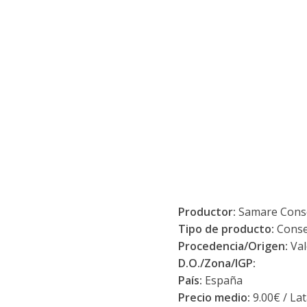
Productor:
Samare Conse
Tipo de producto:
Conse
Procedencia/Origen:
Val
D.O./Zona/IGP:
País:
España
Precio medio:
9.00€ / La