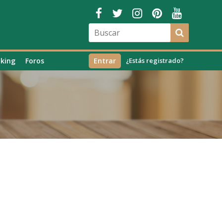
king
Foros
Entrar
¿Estás registrado?