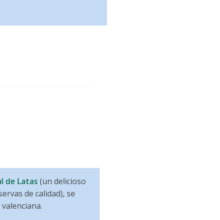
l de Latas
(un delicioso
ervas de calidad), se
 valenciana.