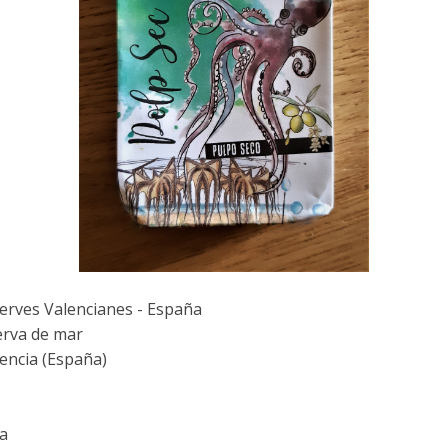
rves Valencianes - España
rva de mar
encia (España)
ta