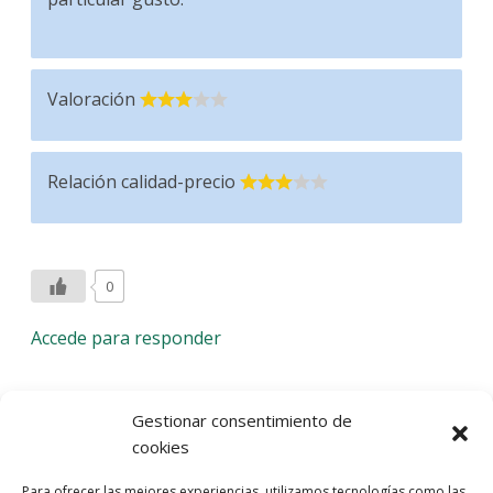
Valoración
Relación calidad-precio
0
Accede para responder
Deja una respuesta
Gestionar consentimiento de
cookies
Lo siento, debes estar
conectado
para publicar un
Para ofrecer las mejores experiencias, utilizamos tecnologías como las