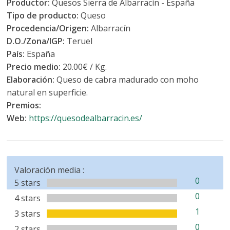
Productor:
Quesos Sierra de Albarracín - España
Tipo de producto:
Queso
Procedencia/Origen:
Albarracín
D.O./Zona/IGP:
Teruel
País:
España
Precio medio:
20.00€ / Kg.
Elaboración:
Queso de cabra madurado con moho
natural en superficie.
Premios:
Web:
https://quesodealbarracin.es/
Valoración media :
0
5 stars
0
4 stars
1
3 stars
0
2 stars