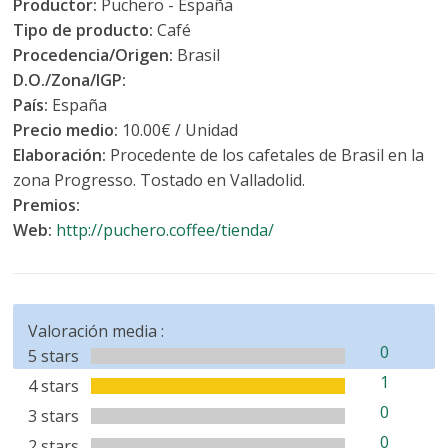
Productor:
Puchero - España
Tipo de producto:
Café
Procedencia/Origen:
Brasil
D.O./Zona/IGP:
País:
España
Precio medio:
10.00€ / Unidad
Elaboración:
Procedente de los cafetales de Brasil en la
zona Progresso. Tostado en Valladolid.
Premios:
Web:
http://puchero.coffee/tienda/
Valoración media :
0
5 stars
1
4 stars
0
3 stars
0
2 stars