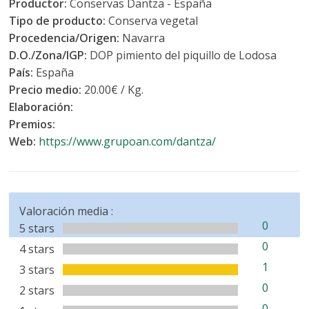
Productor:
Conservas Dantza - España
Tipo de producto:
Conserva vegetal
Procedencia/Origen:
Navarra
D.O./Zona/IGP:
DOP pimiento del piquillo de Lodosa
País:
España
Precio medio:
20.00€ / Kg.
Elaboración:
Premios:
Web:
https://www.grupoan.com/dantza/
Valoración media :
0
5 stars
0
4 stars
1
3 stars
0
2 stars
0