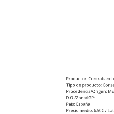
Productor:
Contrabando 
Tipo de producto:
Conse
Procedencia/Origen:
Mur
D.O./Zona/IGP:
País:
España
Precio medio:
6.50€ / La