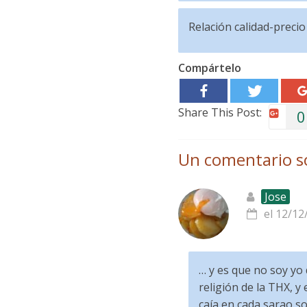
Relación calidad-precio
Compártelo
Share This Post:
0
Un comentario s
Jose
el 12/12
… y es que no soy yo
religión de la THX, y
caía en cada sarao so