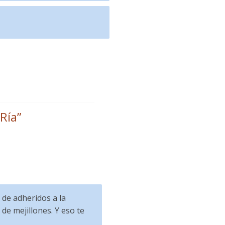
Ría
”
 de adheridos a la
de mejillones. Y eso te