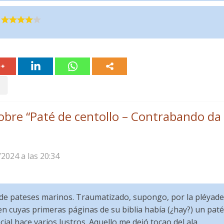
obre “
Paté de centollo – Contrabando da 
/2024 a las 20:34
 de pateses marinos. Traumatizado, supongo, por la pléyade
 en cuyas primeras páginas de su biblia había (¿hay?) un paté 
cial hace varios lustros. Aquello me dejó tocao del ala.