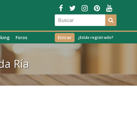
king
Foros
Entrar
¿Estás registrado?
da Ría