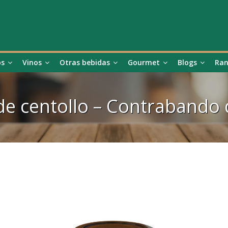
os
Vinos
Otras bebidas
Gourmet
Blogs
Ran
de centollo – Contrabando 