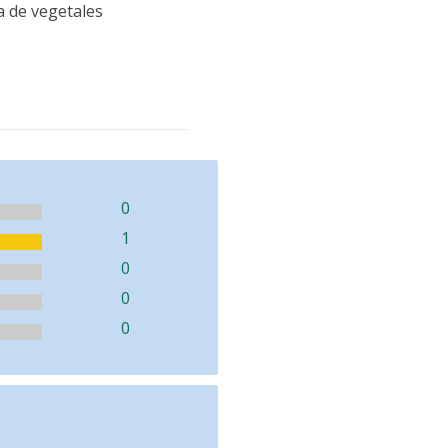
sa de vegetales
0
1
0
0
0