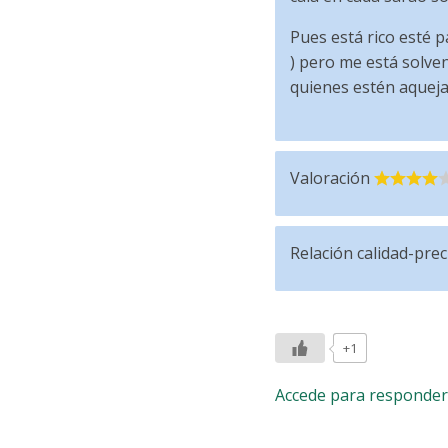
Pues está rico esté p
) pero me está solve
quienes estén aquejad
Valoración
Relación calidad-prec
+1
Accede para responder