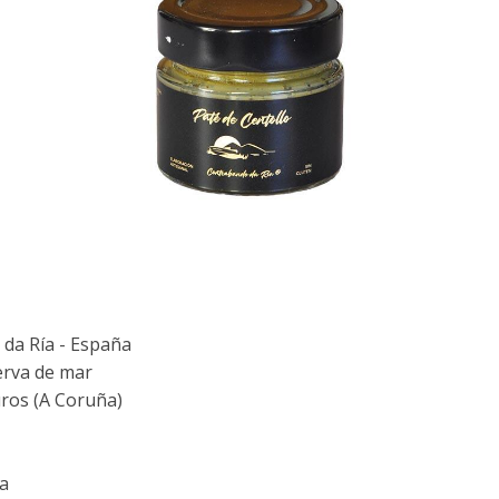
da Ría - España
rva de mar
os (A Coruña)
ta