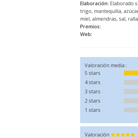
Elaboración:
Elaborado si
trigo, mantequilla, azúca
miel, almendras, sal, ral
Premios:
Web:
Valoración media :
5 stars
4 stars
3 stars
2 stars
1 stars
Valoración