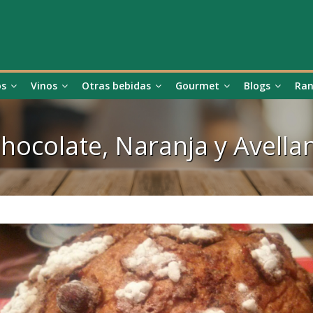
os
Vinos
Otras bebidas
Gourmet
Blogs
Ran
hocolate, Naranja y Avella