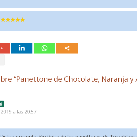
bre “
Panettone de Chocolate, Naranja y 
é
/2019 a las 20:57
ástica presentación típica de los panettones de Torreblanc