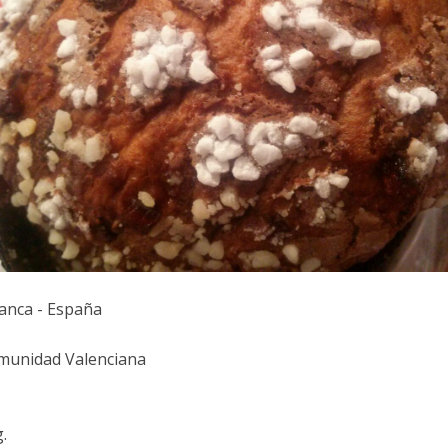
anca - España
unidad Valenciana
.