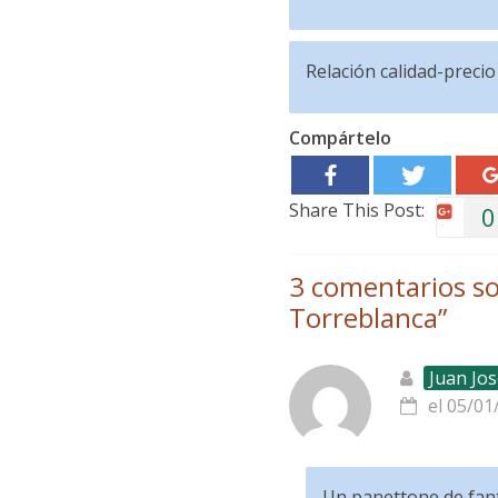
Relación calidad-precio
Compártelo
Share This Post:
0
3 comentarios so
Torreblanca
”
Juan Jos
el 05/01
Un panettone de fant