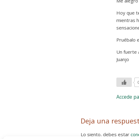
Me alegro
Hoy que t
mientras h
sensacione
Pruébalo e
Un fuerte 
Juanjo
Accede p
Deja una respues
Lo siento, debes estar
con