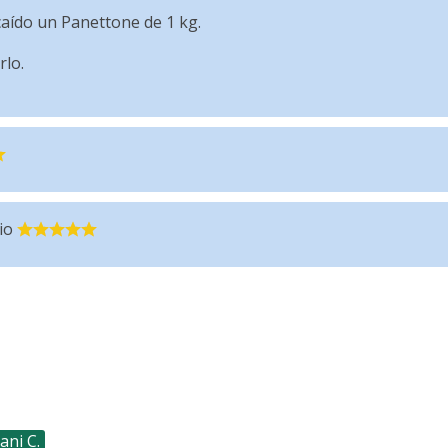
caído un Panettone de 1 kg.
rlo.
io
ani C.