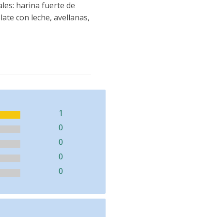
les: harina fuerte de
late con leche, avellanas,
1
0
0
0
0