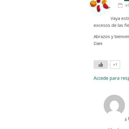
e
Vaya estr
excesos de las fi
Abrazos y bienven
Dani
+1
Accede para re
¡¡