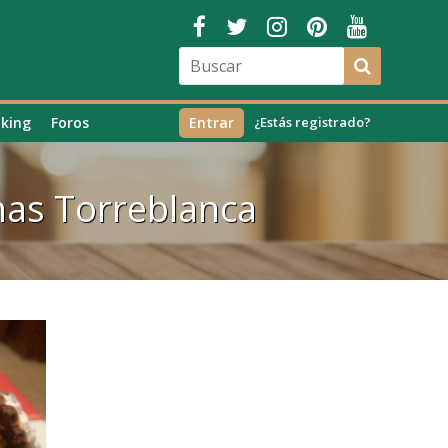
king
Foros
Entrar
¿Estás registrado?
nas Torreblanca