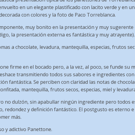
nvuelto en un elegante plastificado con lacito verde y en un
decorada con colores y la foto de Paco Torreblanca.
 imponente, muy bonito en la presentación y muy sugerente
igo, la presentación externa es fantástica y muy atrayente).
as a chocolate, levadura, mantequilla, especias, frutos sec
one firme en el bocado pero, a la vez, al poco, se funde s
deshace transmitiendo todos sus sabores e ingredientes con 
ión fantástica. Se perciben con claridad las notas de chocola
confitada, mantequilla, frutos secos, especias, miel y levadur
ro no dulzón, sin apabullar ningún ingrediente pero todos 
io, redondez y definición fantástico. El postgusto es eterno e
comer más.
so y adictivo Panettone.