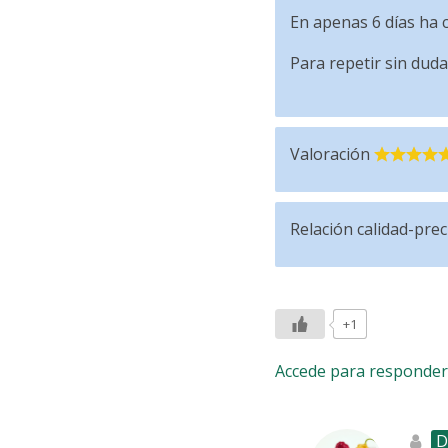
En apenas 6 días ha 
Para repetir sin duda
Valoración
Relación calidad-prec
+1
Accede para responder
D