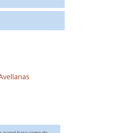
Avellanas
a: papel base como de