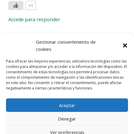
+1
Accede para responder
Deja una respuesta
Gestionar consentimiento de
cookies
Lo siento, debes estar
conectado
para publicar un
Para ofrecer las mejores experiencias, utilizamos tecnologías como las
comentario.
cookies para almacenar y/o acceder a la información del dispositivo. El
consentimiento de estas tecnologías nos permitirá procesar datos
Entra con tu red social
como el comportamiento de navegación o las identificaciones únicas
en este sitio. No consentir o retirar el consentimiento, puede afectar
He leído y acepto la
Política de Privacidad
negativamente a ciertas características y funciones.
Aceptar
Denegar
Ver preferencias