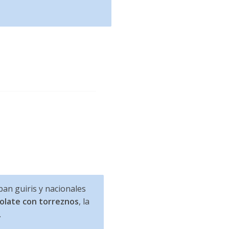
an guiris y nacionales
olate con torreznos
, la
…