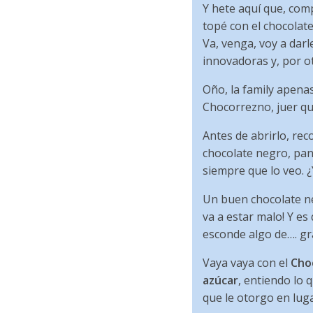
Y hete aquí que, com
topé con el chocolat
Va, venga, voy a dar
innovadoras y, por ot
Oño, la family apenas
Chocorrezno, juer q
Antes de abrirlo, re
chocolate negro, pan 
siempre que lo veo. 
Un buen chocolate ne
va a estar malo! Y es
esconde algo de…. gras
Vaya vaya con el
Cho
azúcar
, entiendo lo 
que le otorgo en luga