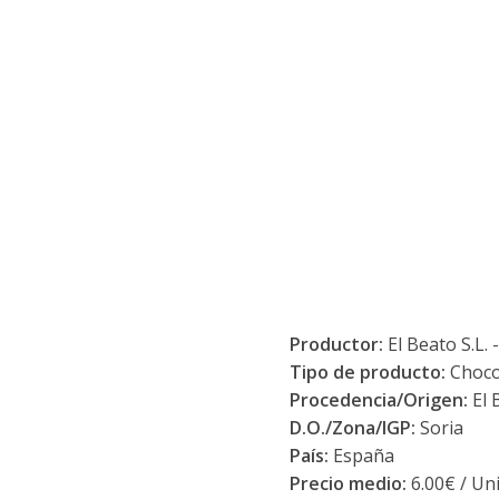
Productor:
El Beato S.L. 
Tipo de producto:
Choco
Procedencia/Origen:
El 
D.O./Zona/IGP:
Soria
País:
España
Precio medio:
6.00€ / Un