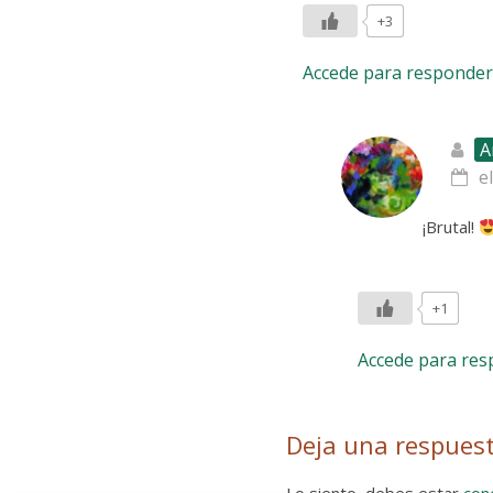
+3
Accede para responder
A
e
¡Brutal!
+1
Accede para re
Deja una respues