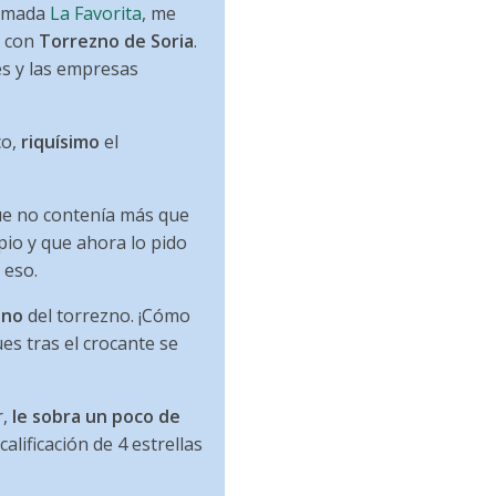
lamada
La Favorita
, me
 con
Torrezno de Soria
.
es y las empresas
co,
riquísimo
el
que no contenía más que
pio y que ahora lo pido
 eso.
ino
del torrezno. ¡Cómo
ues tras el crocante se
r,
le sobra un poco de
alificación de 4 estrellas