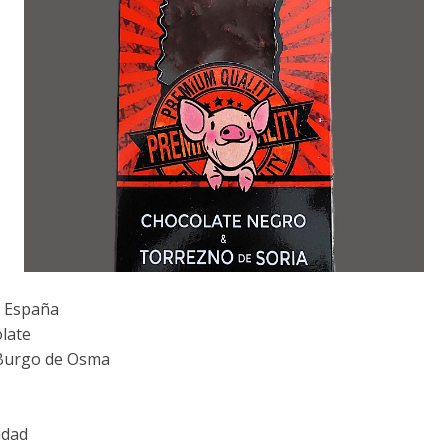
- España
late
Burgo de Osma
idad