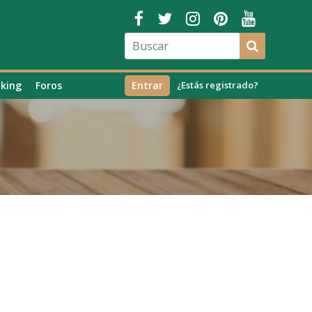
king
Foros
Entrar
¿Estás registrado?