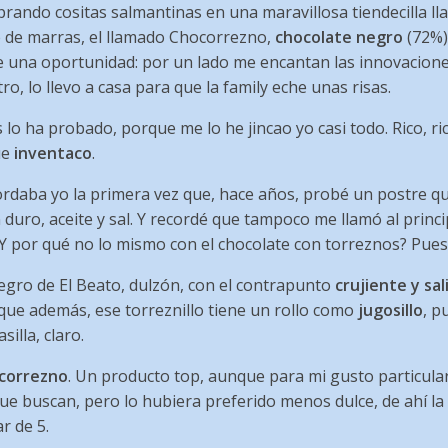
prando cositas salmantinas en una maravillosa tiendecilla l
e de marras, el llamado Chocorrezno,
chocolate negro
(72%)
le una oportunidad: por un lado me encantan las innovacion
ro, lo llevo a casa para que la family eche unas risas.
 lo ha probado, porque me lo he jincao yo casi todo. Rico, ri
ue
inventaco
.
cordaba yo la primera vez que, hace años, probé un postre 
duro, aceite y sal. Y recordé que tampoco me llamó al princi
¿Y por qué no lo mismo con el chocolate con torreznos? Pues
gro de El Beato, dulzón, con el contrapunto
crujiente y sal
 que además, ese torreznillo tiene un rollo como
jugosillo
, p
illa, claro.
correzno
. Un producto top, aunque para mi gusto particula
que buscan, pero lo hubiera preferido menos dulce, de ahí la c
r de 5.