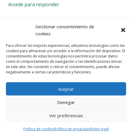
Accede para responder
Deja una respuesta
Gestionar consentimiento de
cookies
Lo siento, debes estar
conectado
para publicar un
Para ofrecer las mejores experiencias, utilizamos tecnologías como las
comentario.
cookies para almacenar y/o acceder a la información del dispositivo. El
consentimiento de estas tecnologías nos permitirá procesar datos
Entra con tu red social
como el comportamiento de navegación o las identificaciones únicas
en este sitio. No consentir o retirar el consentimiento, puede afectar
He leído y acepto la
Política de Privacidad
negativamente a ciertas características y funciones.
Aceptar
Denegar
Ver preferencias
© 2026 Gaudaru -
Aviso legal
-
Política de privacidad
-
Política de
cookies
-
Marquistas Estudio Creativo
Política de cookies
Política de privacidad
Aviso legal