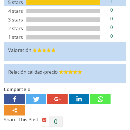
1
5 stars
0
4 stars
0
3 stars
0
2 stars
0
1 stars
Valoración
Relación calidad-precio
Compártelo
Share This Post:
0