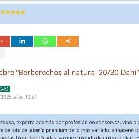
obre “
Berberechos al natural 20/30 Dani
”
 G-M
/2025 a las 12:51
boso, experto además por profesión en conservas, vino a p
e de lote de
laterío premium
de lo más variado, almacené to
enerlas bien identificadas, ya que viniendo de quien venían,