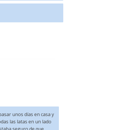
asar unos días en casa y
das las latas en un lado
 estaba seguro de que