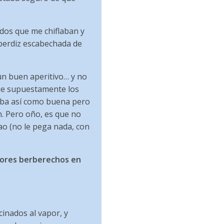
 dos que me chiflaban y
e perdiz escabechada de
un buen aperitivo… y no
que supuestamente los
aba así como buena pero
n. Pero oño, es que no
ao (no le pega nada, con
jores berberechos en
inados al vapor, y