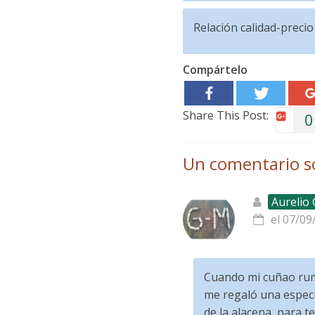
Relación calidad-precio
Compártelo
Share This Post:
0
Un comentario s
Aurelio
el 07/09
Cuando mi cuñao rum
me regaló una especi
de la alacena, para t