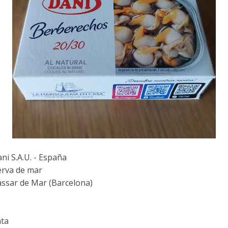
i S.A.U. - España
rva de mar
assar de Mar (Barcelona)
ata