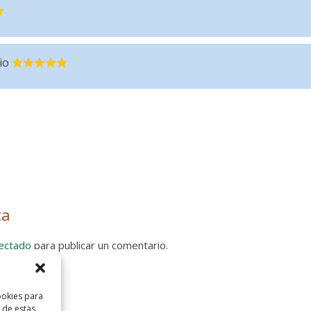
io
ta
ectado
para publicar un comentario.
 Privacidad
ookies para
 de estas