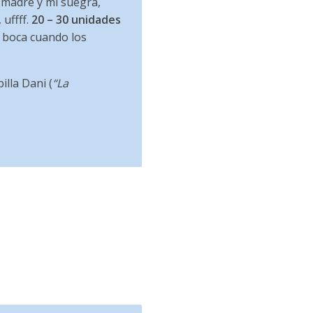
 madre y mi suegra,
uffff.
20 – 30 unidades
a boca cuando los
lla Dani (
“La