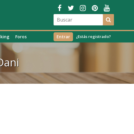
king
Foros
Entrar
¿Estás registrado?
Dani