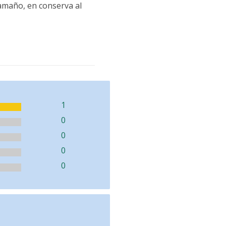
amaño, en conserva al
1
0
0
0
0