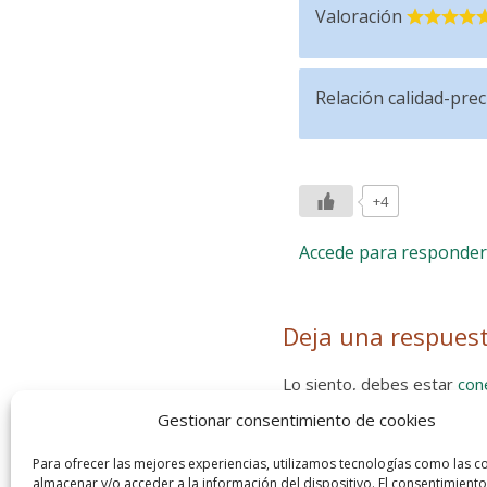
Valoración
Relación calidad-prec
+4
Accede para responder
Deja una respues
Lo siento, debes estar
con
Gestionar consentimiento de cookies
Entra con tu red social
He leído y acepto la
Política de
Para ofrecer las mejores experiencias, utilizamos tecnologías como las c
almacenar y/o acceder a la información del dispositivo. El consentimiento