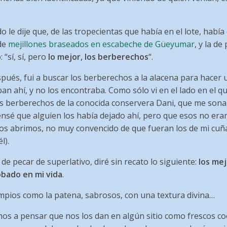
le dije que, de las tropecientas que había en el lote, había
 de
mejillones braseados en escabeche de Güeyumar
, y la d
“sí, sí, pero
lo mejor, los berberechos
“.
spués, fui a buscar los berberechos a la alacena para hacer 
ban ahí, y no los encontraba. Como sólo vi en el lado en el 
s berberechos de la conocida conservera Dani, que me son
ensé que alguien los había dejado ahí, pero que esos no era
 los abrimos, no muy convencido de que fueran los de mi cuñ
l).
 de pecar de superlativo, diré sin recato lo siguiente:
los me
bado en mi vida
.
impios como la patena, sabrosos, con una textura divina…
mos a pensar que nos los dan en algún sitio como frescos coc