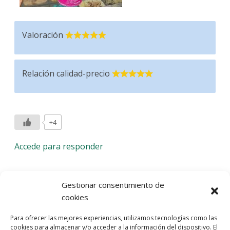
Valoración
Relación calidad-precio
+4
Accede para responder
Deja una respuesta
Gestionar consentimiento de
cookies
Lo siento, debes estar
conectado
para publicar un
Para ofrecer las mejores experiencias, utilizamos tecnologías como las
comentario.
cookies para almacenar y/o acceder a la información del dispositivo. El