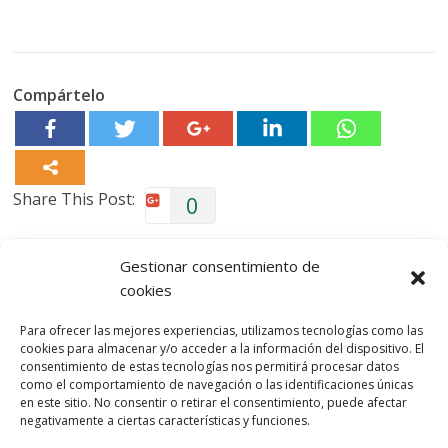
Compártelo
Share This Post:
0
Deja una respuesta
Gestionar consentimiento de
cookies
Lo siento, debes estar
conectado
para publicar un
Para ofrecer las mejores experiencias, utilizamos tecnologías como las
comentario.
cookies para almacenar y/o acceder a la información del dispositivo. El
consentimiento de estas tecnologías nos permitirá procesar datos
Entra con tu red social
como el comportamiento de navegación o las identificaciones únicas
en este sitio. No consentir o retirar el consentimiento, puede afectar
He leído y acepto la
Política de Privacidad
negativamente a ciertas características y funciones.