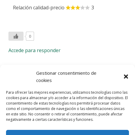
Relación calidad-precio
3
0
Accede para responder
Deja una respuesta
Gestionar consentimiento de
cookies
Lo siento, debes estar
conectado
para publicar un
Para ofrecer las mejores experiencias, utilizamos tecnologías como las
comentario.
cookies para almacenar y/o acceder a la información del dispositivo. El
consentimiento de estas tecnologías nos permitirá procesar datos
Entra con tu red social
como el comportamiento de navegación o las identificaciones únicas
en este sitio. No consentir o retirar el consentimiento, puede afectar
He leído y acepto la
Política de Privacidad
negativamente a ciertas características y funciones.