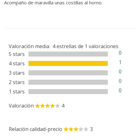
Acompaño de maravilla unas costillas al horno.
Valoración media:
4
estrellas de
1
valoraciones
0
5 stars
1
4 stars
0
3 stars
0
2 stars
0
1 stars
Valoración
4
Relación calidad-precio
3