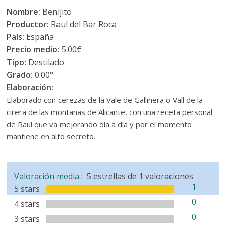
Nombre:
Benijito
Productor:
Raul del Bar Roca
País:
España
Precio medio:
5.00€
Tipo:
Destilado
Grado:
0.00°
Elaboración:
Elaborado con cerezas de la Vale de Gallinera o Vall de la
cirera de las montañas de Alicante, con una receta personal
de Raul que va mejorando día a día y por el momento
mantiene en alto secreto.
Valoración media :
5
estrellas de
1
valoraciones
1
5 stars
0
4 stars
0
3 stars