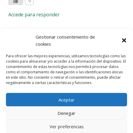
0
Accede para responder
Deja una respuesta
Gestionar consentimiento de
cookies
Lo siento, debes estar
conectado
para publicar un
Para ofrecer las mejores experiencias, utilizamos tecnologías como las
comentario.
cookies para almacenar y/o acceder a la información del dispositivo. El
consentimiento de estas tecnologías nos permitirá procesar datos
Entra con tu red social
como el comportamiento de navegación o las identificaciones únicas
en este sitio. No consentir o retirar el consentimiento, puede afectar
He leído y acepto la
Política de Privacidad
negativamente a ciertas características y funciones.
Aceptar
Denegar
Ver preferencias