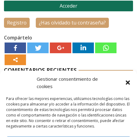
Registro
¿Has olvidado tu contraseña?
Compártelo
COMENTARIOS RECIENTES
Gestionar consentimiento de
Aurelio G-M
en
Nordés Vermouth Rojo
cookies
Aitor
en
Nordés Vermouth Rojo
Para ofrecer las mejores experiencias, utilizamos tecnologías como las
Aurelio G-M
en
Nordés Vermouth Rojo
cookies para almacenar y/o acceder a la información del dispositivo. El
consentimiento de estas tecnologías nos permitirá procesar datos
Aitor
en
Nordés Vermouth Rojo
como el comportamiento de navegación o las identificaciones únicas
en este sitio. No consentir o retirar el consentimiento, puede afectar
Aurelio G-M
en
Nordés Vermouth Rojo
negativamente a ciertas características y funciones.