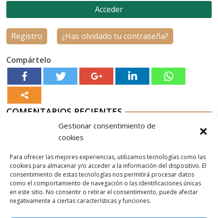
Registro
¿Has olvidado tu contraseña?
Compártelo
COMENTARIOS RECIENTES
Gestionar consentimiento de
Aurelio G-M
en
Nordés Vermouth Rojo
cookies
Aitor
en
Nordés Vermouth Rojo
Para ofrecer las mejores experiencias, utilizamos tecnologías como las
Aurelio G-M
en
Nordés Vermouth Rojo
cookies para almacenar y/o acceder a la información del dispositivo. El
consentimiento de estas tecnologías nos permitirá procesar datos
Aitor
en
Nordés Vermouth Rojo
como el comportamiento de navegación o las identificaciones únicas
en este sitio. No consentir o retirar el consentimiento, puede afectar
Aurelio G-M
en
Nordés Vermouth Rojo
negativamente a ciertas características y funciones.