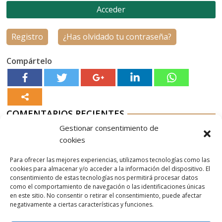
Registro
¿Has olvidado tu contraseña?
Compártelo
COMENTARIOS RECIENTES
Gestionar consentimiento de
Aurelio G-M
en
Nordés Vermouth Rojo
cookies
Aitor
en
Nordés Vermouth Rojo
Para ofrecer las mejores experiencias, utilizamos tecnologías como las
Aurelio G-M
en
Nordés Vermouth Rojo
cookies para almacenar y/o acceder a la información del dispositivo. El
consentimiento de estas tecnologías nos permitirá procesar datos
Aitor
en
Nordés Vermouth Rojo
como el comportamiento de navegación o las identificaciones únicas
en este sitio. No consentir o retirar el consentimiento, puede afectar
Aurelio G-M
en
Nordés Vermouth Rojo
negativamente a ciertas características y funciones.