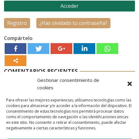
Registro
¿Has olvidado tu contraseña?
Compártelo
COMENTARIOS RECIENTES
Gestionar consentimiento de
Aurelio G-M
en
Nordés Vermouth Rojo
cookies
Aitor
en
Nordés Vermouth Rojo
Para ofrecer las mejores experiencias, utilizamos tecnologías como las
Aurelio G-M
en
Nordés Vermouth Rojo
cookies para almacenar y/o acceder a la información del dispositivo. El
consentimiento de estas tecnologías nos permitirá procesar datos
Aitor
en
Nordés Vermouth Rojo
como el comportamiento de navegación o las identificaciones únicas
en este sitio. No consentir o retirar el consentimiento, puede afectar
Aurelio G-M
en
Nordés Vermouth Rojo
negativamente a ciertas características y funciones.