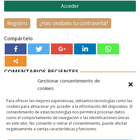
Registro
¿Has olvidado tu contraseña?
Compártelo
COMENTARIOS RECIENTES
Gestionar consentimiento de
Aurelio G-M
en
Nordés Vermouth Rojo
cookies
Aitor
en
Nordés Vermouth Rojo
Para ofrecer las mejores experiencias, utilizamos tecnologías como las
Aurelio G-M
en
Nordés Vermouth Rojo
cookies para almacenar y/o acceder a la información del dispositivo. El
consentimiento de estas tecnologías nos permitirá procesar datos
Aitor
en
Nordés Vermouth Rojo
como el comportamiento de navegación o las identificaciones únicas
en este sitio. No consentir o retirar el consentimiento, puede afectar
Aurelio G-M
en
Nordés Vermouth Rojo
negativamente a ciertas características y funciones.